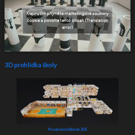
Klepnutím přijměte marketingové soubory
cookie a povolte tento obsah (Translation
error)
3D prohlídka školy
Pro otevření klikněte ZDE