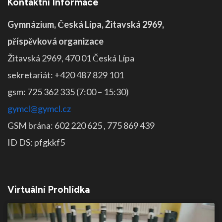
Kontaktní Informace
Gymnázium, Česká Lípa, Žitavská 2969,
příspěvková organizace
Žitavská 2969, 470 01 Česká Lípa
sekretariát: +420 487 829 101
gsm: 725 362 335 (7:00 – 15:30)
gymcl@gymcl.cz
GSM brána: 602 220 625 , 775 869 439
ID DS: pfgkkf5
Virtuální Prohlídka