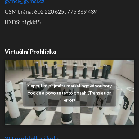
gymcl@gymcl.cz
GSM brána: 602 220 625 , 775 869 439
ID DS: pfgkkf5
Virtuální Prohlídka
Klepnutím přijměte marketingové soubory
cookie a povolte tento obsah (Translation
error)
3D prohlídka školy