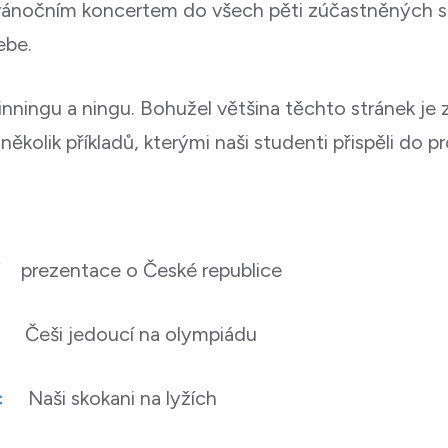
ánočním koncertem do všech pěti zúčastněných st
ebe.
inningu a ningu. Bohužel většina těchto stránek j
kolik příkladů, kterými naši studenti přispěli do pr
f
prezentace o České republice
Češi jedoucí na olympiádu
c
Naši skokani na lyžích