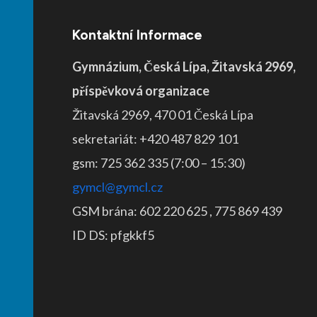
Kontaktní Informace
Gymnázium, Česká Lípa, Žitavská 2969,
příspěvková organizace
Žitavská 2969, 470 01 Česká Lípa
sekretariát: +420 487 829 101
gsm: 725 362 335 (7:00 – 15:30)
gymcl@gymcl.cz
GSM brána: 602 220 625 , 775 869 439
ID DS: pfgkkf5