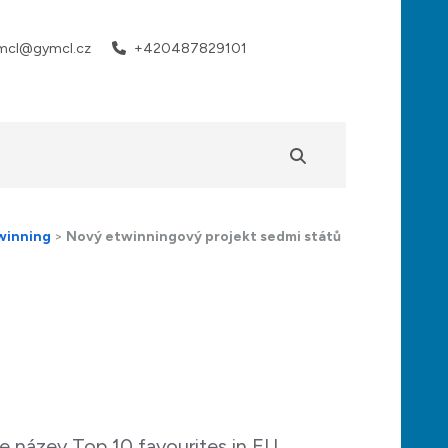
mcl@gymcl.cz
+420487829101
winning
>
Nový etwinningový projekt sedmi států
e název Top 10 favourites in EU