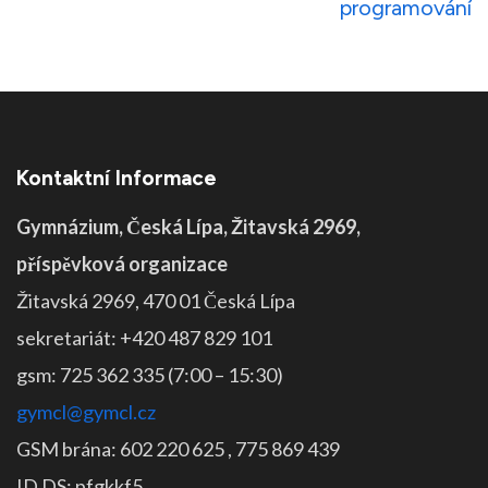
příspěvek
programování
Kontaktní Informace
Gymnázium, Česká Lípa, Žitavská 2969,
příspěvková organizace
Žitavská 2969, 470 01 Česká Lípa
sekretariát: +420 487 829 101
gsm: 725 362 335 (7:00 – 15:30)
gymcl@gymcl.cz
GSM brána: 602 220 625 , 775 869 439
ID DS: pfgkkf5