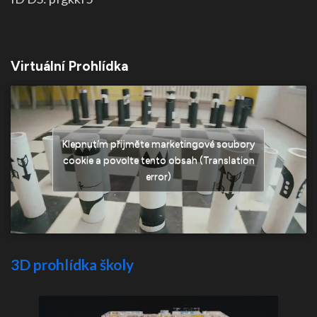
Virtuální Prohlídka
Klepnutím přijměte marketingové soubory
cookie a povolte tento obsah (Translation
error)
3D prohlídka školy