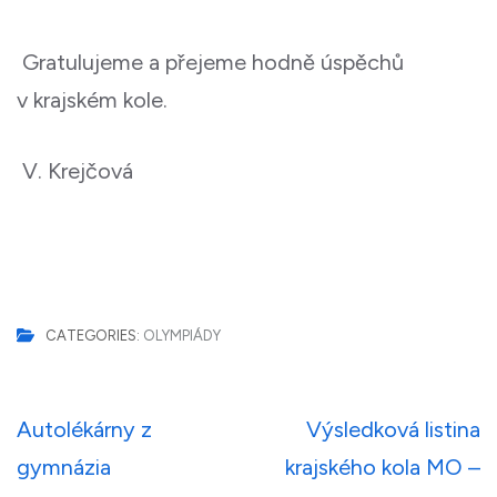
Gratulujeme a přejeme hodně úspěchů
v krajském kole.
V. Krejčová
CATEGORIES:
OLYMPIÁDY
Navigace
Autolékárny z
Výsledková listina
pro
gymnázia
krajského kola MO –