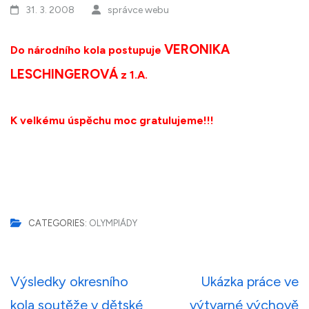
31. 3. 2008
správce webu
VERONIKA
Do národního kola postupuje
LESCHINGEROVÁ
z 1.A.
K velkému úspěchu moc gratulujeme!!!
CATEGORIES:
OLYMPIÁDY
Navigace
Výsledky okresního
Ukázka práce ve
pro
kola soutěže v dětské
výtvarné výchově