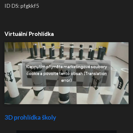
ID DS: pfgkkf5
Virtuální Prohlídka
Klepnutím přijměte marketingové soubory
cookie a povolte tento obsah (Translation
error)
3D prohlídka školy