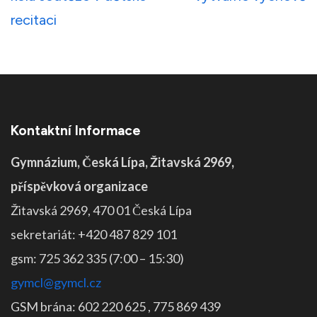
příspěvek
recitaci
Kontaktní Informace
Gymnázium, Česká Lípa, Žitavská 2969,
příspěvková organizace
Žitavská 2969, 470 01 Česká Lípa
sekretariát: +420 487 829 101
gsm: 725 362 335 (7:00 – 15:30)
gymcl@gymcl.cz
GSM brána: 602 220 625 , 775 869 439