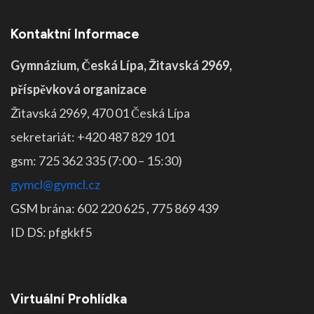
Kontaktní Informace
Gymnázium, Česká Lípa, Žitavská 2969,
příspěvková organizace
Žitavská 2969, 470 01 Česká Lípa
sekretariát: +420 487 829 101
gsm: 725 362 335 (7:00 – 15:30)
gymcl@gymcl.cz
GSM brána: 602 220 625 , 775 869 439
ID DS: pfgkkf5
Virtuální Prohlídka