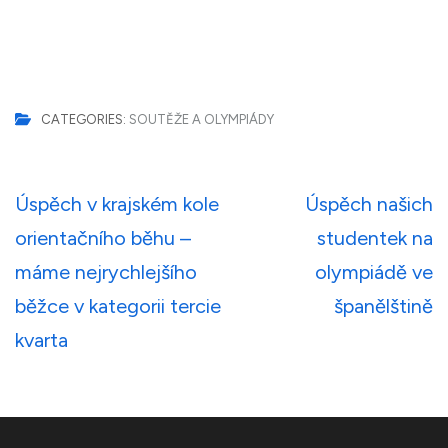
CATEGORIES:
SOUTĚŽE A OLYMPIÁDY
Navigace
Úspěch v krajském kole
Úspěch našich
pro
orientačního běhu –
studentek na
příspěvek
máme nejrychlejšího
olympiádě ve
běžce v kategorii tercie
španělštině
kvarta