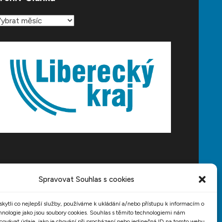
rchiv
lánků
Spravovat Souhlas s cookies
ytli co nejlepší služby, používáme k ukládání a/nebo přístupu k informacím o
chnologie jako jsou soubory cookies. Souhlas s těmito technologiemi nám
ovávat údaje, jako je chování při procházení nebo jedinečná ID na tomto webu.