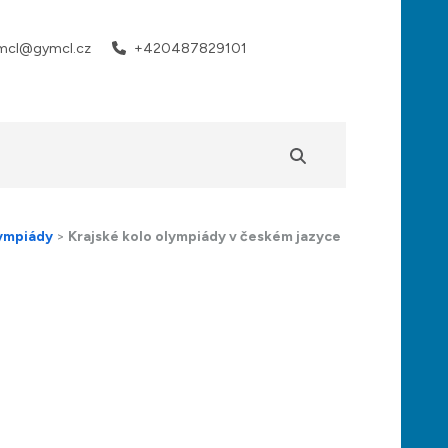
mcl@gymcl.cz
+420487829101
lympiády
>
Krajské kolo olympiády v českém jazyce