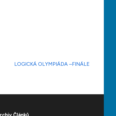
LOGICKÁ OLYMPIÁDA –FINÁLE
rchiv Článků