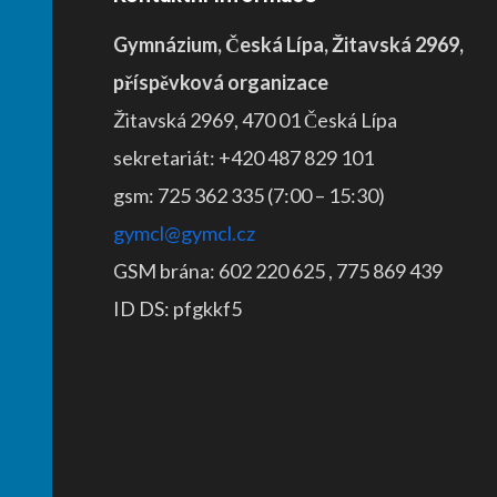
Gymnázium, Česká Lípa, Žitavská 2969,
příspěvková organizace
Žitavská 2969, 470 01 Česká Lípa
sekretariát: +420 487 829 101
gsm: 725 362 335 (7:00 – 15:30)
gymcl@gymcl.cz
GSM brána: 602 220 625 , 775 869 439
ID DS: pfgkkf5