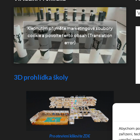
A
č
Klepnutím přijměte marketingové soubory
cookie a povolte tento obsah (Translation
error)
3D prohlídka školy
Abychom posk
zařízení, te
Pro otevření klikněte ZDE
umožní zprac