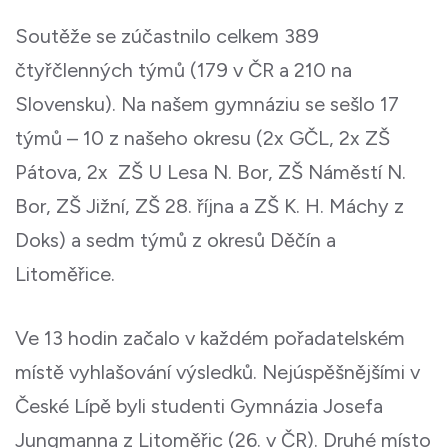
Soutěže se zúčastnilo celkem 389
čtyřčlenných týmů (179 v ČR a 210 na
Slovensku). Na našem gymnáziu se sešlo 17
týmů – 10 z našeho okresu (2x GČL, 2x ZŠ
Pátova, 2x ZŠ U Lesa N. Bor, ZŠ Náměstí N.
Bor, ZŠ Jižní, ZŠ 28. října a ZŠ K. H. Máchy z
Doks) a sedm týmů z okresů Děčín a
Litoměřice.
Ve 13 hodin začalo v každém pořadatelském
místě vyhlašování výsledků. Nejúspěšnějšími v
České Lípě byli studenti Gymnázia Josefa
Jungmanna z Litoměřic (26. v ČR). Druhé místo