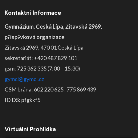
Kontaktní Informace
Gymnázium, Česká Lípa, Žitavská 2969,
příspěvková organizace
Žitavská 2969, 470 01 Česká Lípa
sekretariát: +420 487 829 101
gsm: 725 362 335 (7:00 – 15:30)
gymcl@gymcl.cz
GSM brána: 602 220 625 , 775 869 439
ID DS: pfgkkf5
Virtuální Prohlídka