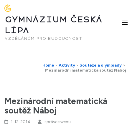
GYMNÁZIUM ČESKÁ
LÍPA
vzděláním pro budoucnost
Home
>
Aktivity
>
Soutěže a olympiády
>
Mezinárodní matematická soutěž Náboj
Mezinárodní matematická
soutěž Náboj
1. 12. 2014
správce webu