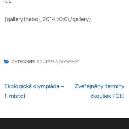
ČL
{gallery}naboj_2014:::0:0{/gallery}
CATEGORIES:
SOUTĚŽE A OLYMPIÁDY
Navigace
Ekologická olympiáda –
Zveřejněny termíny
pro
1. místo!
zkoušek FCE!
příspěvek