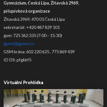
Gymnázium, Česká Lípa, Žitavská 2969,
příspěvková organizace
Žitavská 2969, 470 01 Česká Lípa
sekretariát: +420 487 829 101
gsm: 725 362 335 (7:00 – 15:30)
gymcl@gymcl.cz
GSM brána: 602 220 625 , 775 869 439
ID DS: pfgkkf5
Virtuální Prohlídka