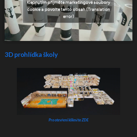
Klepnutím přijměte marketingové soubory
cookie a povolte tento obsah (Translation
error)
3D prohlídka školy
Pro otevření klikněte ZDE