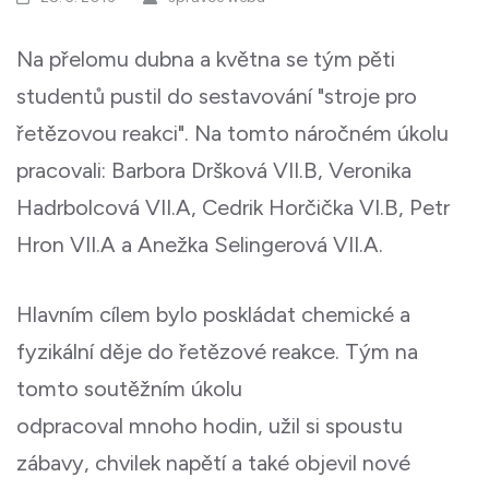
Na přelomu dubna a května se tým pěti
studentů pustil do sestavování "stroje pro
řetězovou reakci". Na tomto náročném úkolu
pracovali: Barbora Dršková VII.B, Veronika
Hadrbolcová VII.A, Cedrik Horčička VI.B, Petr
Hron VII.A a Anežka Selingerová VII.A.
Hlavním cílem bylo poskládat chemické a
fyzikální děje do řetězové reakce. Tým na
tomto soutěžním úkolu
odpracoval mnoho hodin, užil si spoustu
zábavy, chvilek napětí a také objevil nové