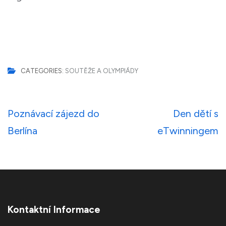
CATEGORIES:
SOUTĚŽE A OLYMPIÁDY
Navigace
Poznávací zájezd do
Den dětí s
pro
Berlína
eTwinningem
příspěvek
Kontaktní Informace