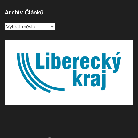
Archiv Článků
Archiv
článků