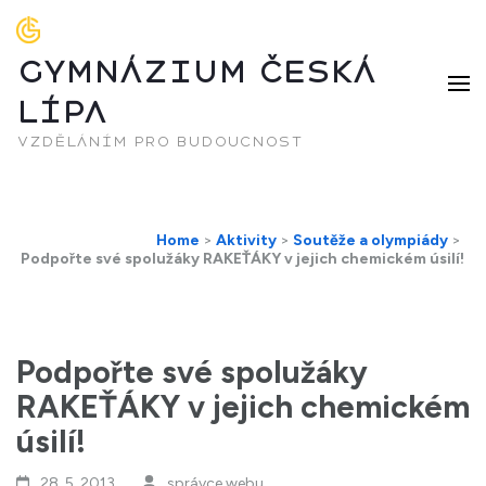
GYMNÁZIUM ČESKÁ
LÍPA
vzděláním pro budoucnost
Home
>
Aktivity
>
Soutěže a olympiády
>
Podpořte své spolužáky RAKEŤÁKY v jejich chemickém úsilí!
Podpořte své spolužáky
RAKEŤÁKY v jejich chemickém
úsilí!
28. 5. 2013
správce webu