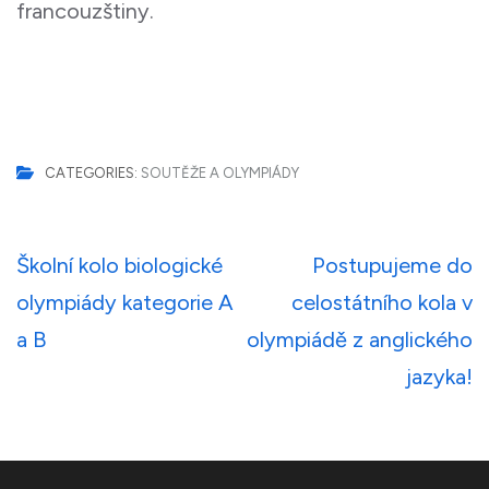
francouzštiny.
CATEGORIES:
SOUTĚŽE A OLYMPIÁDY
Navigace
Školní kolo biologické
Postupujeme do
pro
olympiády kategorie A
celostátního kola v
příspěvek
a B
olympiádě z anglického
jazyka!