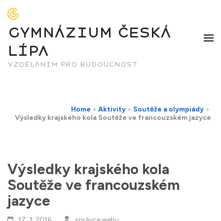
GYMNÁZIUM ČESKÁ
LÍPA
vzděláním pro budoucnost
Home
>
Aktivity
>
Soutěže a olympiády
>
Výsledky krajského kola Soutěže ve francouzském jazyce
Výsledky krajského kola
Soutěže ve francouzském
jazyce
17. 3. 2016
správce webu