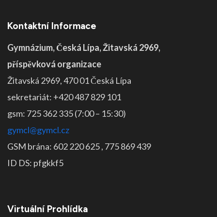
Kontaktní Informace
Gymnázium, Česká Lípa, Žitavská 2969,
příspěvková organizace
Žitavská 2969, 470 01 Česká Lípa
sekretariát: +420 487 829 101
gsm: 725 362 335 (7:00 – 15:30)
gymcl@gymcl.cz
GSM brána: 602 220 625 , 775 869 439
ID DS: pfgkkf5
Virtuální Prohlídka