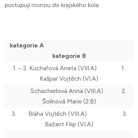
postupují rovnou do krajského kola.
kategorie A
kategorie B
1. – 2. Kuchařová Aneta (VIII.A) 1.
Kašpar Vojtěch (VI.A)
Schacherlová Anna (VIII.A) 2.
Šolínová Marie (2.B)
3. Bláha Vojtěch (VIII.A) 3.
Bažant Filip (VI.A)