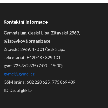
Kontaktní Informace
Gymnázium, Česká Lípa, Žitavská 2969,
příspěvková organizace
Žitavská 2969, 470 01 Česká Lípa
sekretariát: +420 487 829 101
gsm: 725 362 335 (7:00 – 15:30)
gymcl@gymcl.cz
GSM brána: 602 220 625 , 775 869 439
ID DS: pfgkkf5