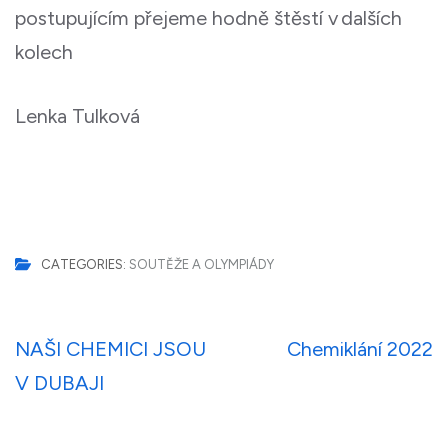
postupujícím přejeme hodně štěstí v dalších
kolech
Lenka Tulková
CATEGORIES:
SOUTĚŽE A OLYMPIÁDY
Navigace
NAŠI CHEMICI JSOU
Chemiklání 2022
pro
V DUBAJI
příspěvek