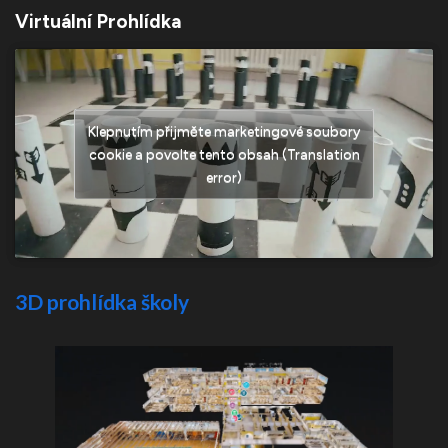
Virtuální Prohlídka
Klepnutím přijměte marketingové soubory
cookie a povolte tento obsah (Translation
error)
3D prohlídka školy