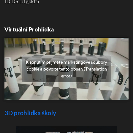
ID DS: pfgkkf5
Virtuální Prohlídka
Klepnutím přijměte marketingové soubory
cookie a povolte tento obsah (Translation
error)
3D prohlídka školy