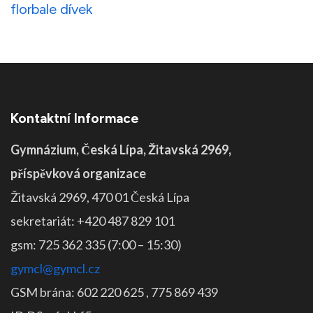
příspěvek
florbale dívek
Kontaktní Informace
Gymnázium, Česká Lípa, Žitavská 2969,
příspěvková organizace
Žitavská 2969, 470 01 Česká Lípa
sekretariát: +420 487 829 101
gsm: 725 362 335 (7:00 – 15:30)
gymcl@gymcl.cz
GSM brána: 602 220 625 , 775 869 439