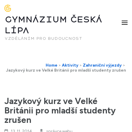
GYMNÁZIUM ČESKÁ
LÍPA
vzděláním pro budoucnost
Home
>
Aktivity
>
Zahraniční výjezdy
>
Jazykový kurz ve Velké Británii pro mladší studenty zrušen
Jazykový kurz ve Velké
Británii pro mladší studenty
zrušen
13. 11. 2014
správce webu