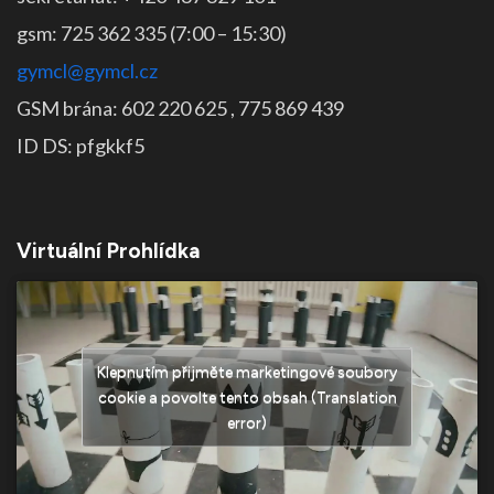
gsm: 725 362 335 (7:00 – 15:30)
gymcl@gymcl.cz
GSM brána: 602 220 625 , 775 869 439
ID DS: pfgkkf5
Virtuální Prohlídka
Klepnutím přijměte marketingové soubory
cookie a povolte tento obsah (Translation
error)