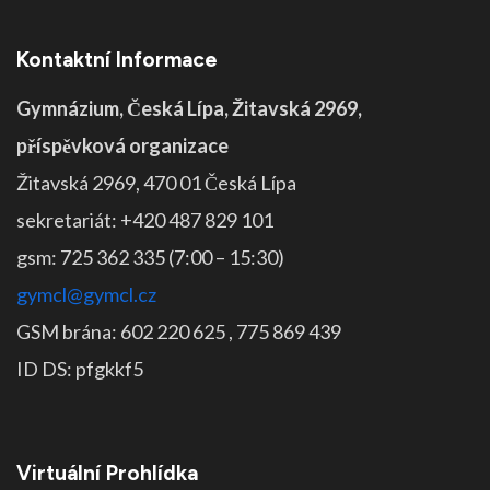
Kontaktní Informace
Gymnázium, Česká Lípa, Žitavská 2969,
příspěvková organizace
Žitavská 2969, 470 01 Česká Lípa
sekretariát: +420 487 829 101
gsm: 725 362 335 (7:00 – 15:30)
gymcl@gymcl.cz
GSM brána: 602 220 625 , 775 869 439
ID DS: pfgkkf5
Virtuální Prohlídka