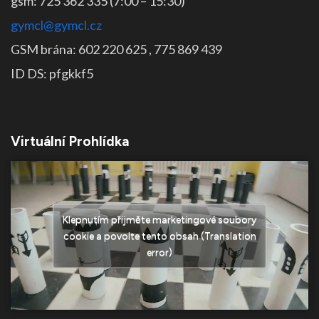
gsm: 725 362 335 (7:00 – 15:30)
gymcl@gymcl.cz
GSM brána: 602 220 625 , 775 869 439
ID DS: pfgkkf5
Virtuální Prohlídka
Klepnutím přijměte marketingové soubory
cookie a povolte tento obsah (Translation
error)