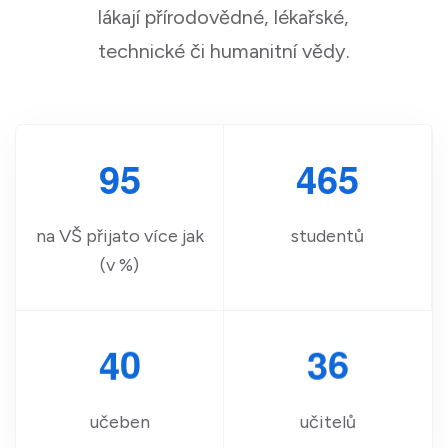
lákají přírodovědné, lékařské,
technické či humanitní vědy.
9
5
4
6
5
na VŠ přijato více jak
studentů
(v %)
4
0
3
6
učeben
učitelů