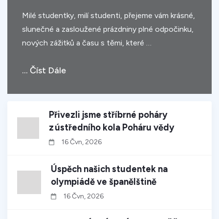
Milé studentky, milí studenti, přejeme vám krásné,
slunečné a zasloužené prázdniny plné odpočinku,
nových zážitků a času s těmi, které …
... Číst Dále
Přivezli jsme stříbrné poháry
z ústředního kola Poháru vědy
16 Čvn, 2026
Úspěch našich studentek na
olympiádě ve španělštině
16 Čvn, 2026