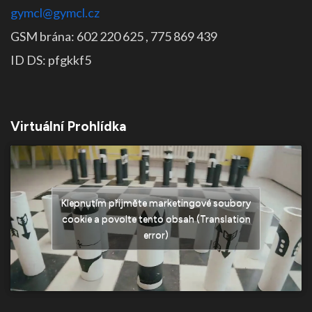
gymcl@gymcl.cz
GSM brána: 602 220 625 , 775 869 439
ID DS: pfgkkf5
Virtuální Prohlídka
Klepnutím přijměte marketingové soubory
cookie a povolte tento obsah (Translation
error)