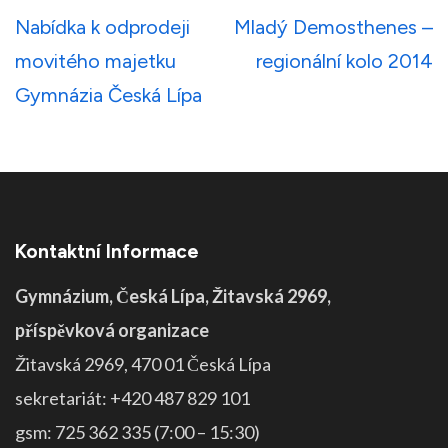
Navigace
Nabídka k odprodeji
Mladý Demosthenes –
pro
movitého majetku
regionální kolo 2014
příspěvek
Gymnázia Česká Lípa
Kontaktní Informace
Gymnázium, Česká Lípa, Žitavská 2969,
příspěvková organizace
Žitavská 2969, 470 01 Česká Lípa
sekretariát: +420 487 829 101
gsm: 725 362 335 (7:00 – 15:30)