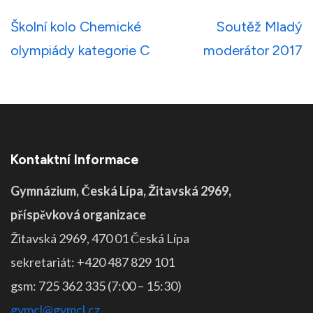
Navigace
Školní kolo Chemické
Soutěž Mladý
pro
olympiády kategorie C
moderátor 2017
příspěvek
Kontaktní Informace
Gymnázium, Česká Lípa, Žitavská 2969,
příspěvková organizace
Žitavská 2969, 470 01 Česká Lípa
sekretariát: +420 487 829 101
gsm: 725 362 335 (7:00 – 15:30)
gymcl@gymcl.cz