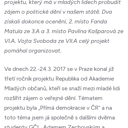
projektu, který má v mladých lidech probudit
zájem o politické dění v našem státě. Dva
získali dokonce ocenění, 2. místo Fanda
Matula ze 3.A a 3. místo Pavlína Kašparová ze
VI.A. Vojta Svoboda ze VII.A celý projekt
pomáhal organizovat.
Ve dnech 22.-24.3. 2017 se v Praze konal již
třetí ročník projektu Republika od Akademie
Mladých občanů, kteří se snaží mezi mladé lidi
rozšířit zájem o veřejné dění. Tématem
projektu byla „Přímá demokracie v ČR“ a na
toto téma jsem já společně s dalšími dvěma
studenty GČL, Adamem Zechovským a