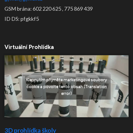
GSM brána: 602 220 625 , 775 869 439
ID DS: pfgkkf5
Virtuální Prohlídka
Klepnutím přijměte marketingové soubory
cookie a povolte tento obsah (Translation
error)
3D prohlídka školy