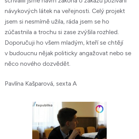
schválili jsme návrh zákona o zákazu požívání
návykových látek na veřejnosti. Celý projekt
jsem si nesmírně užila, ráda jsem se ho
zúčastnila a trochu si zase zvýšila rozhled.
Doporučuji ho všem mladým, kteří se chtějí
v budoucnu nějak politicky angažovat nebo se
něco nového dozvědět.
Pavlína Kašparová, sexta A