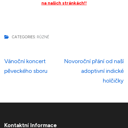
na našich stránkách!!
CATEGORIES:
RŮZNÉ
Navigace
Vánoční koncert
Novoroční přání od naší
pro
pěveckého sboru
adoptivní indické
příspěvek
holčičky
Kontaktní Informace