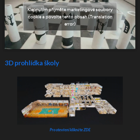
Klepnutím přijměte marketingové soubory
cookie a povolte tento obsah (Translation
error)
3D prohlídka školy
Pro otevření klikněte ZDE