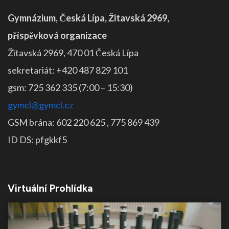
Gymnázium, Česká Lípa, Žitavská 2969,
příspěvková organizace
Žitavská 2969, 470 01 Česká Lípa
sekretariát: +420 487 829 101
gsm: 725 362 335 (7:00 – 15:30)
gymcl@gymcl.cz
GSM brána: 602 220 625 , 775 869 439
ID DS: pfgkkf5
Virtuální Prohlídka