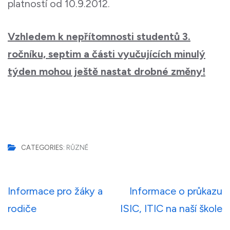
platností od 10.9.2012.
Vzhledem k nepřítomnosti studentů 3.
ročníku, septim a části vyučujících minulý
týden mohou ještě nastat drobné změny!
CATEGORIES:
RŮZNÉ
Navigace
Informace pro žáky a
Informace o průkazu
pro
rodiče
ISIC, ITIC na naší škole
příspěvek