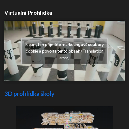
Virtuální Prohlídka
Klepnutím přijměte marketingové soubory
cookie a povolte tento obsah (Translation
error)
3D prohlídka školy