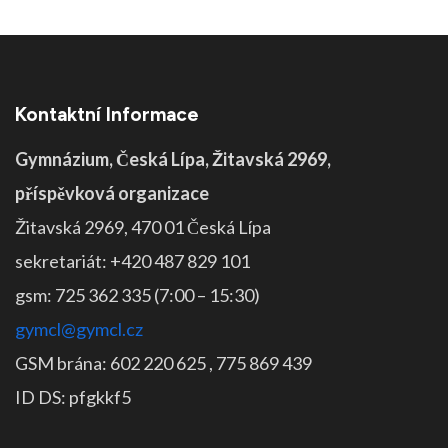
Kontaktní Informace
Gymnázium, Česká Lípa, Žitavská 2969,
příspěvková organizace
Žitavská 2969, 470 01 Česká Lípa
sekretariát: +420 487 829 101
gsm: 725 362 335 (7:00 – 15:30)
gymcl@gymcl.cz
GSM brána: 602 220 625 , 775 869 439
ID DS: pfgkkf5