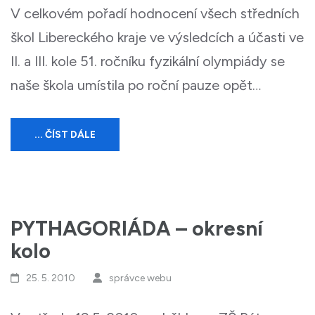
V celkovém pořadí hodnocení všech středních
škol Libereckého kraje ve výsledcích a účasti ve
II. a III. kole 51. ročníku fyzikální olympiády se
naše škola umístila po roční pauze opět…
... ČÍST DÁLE
PYTHAGORIÁDA – okresní
kolo
25. 5. 2010
správce webu