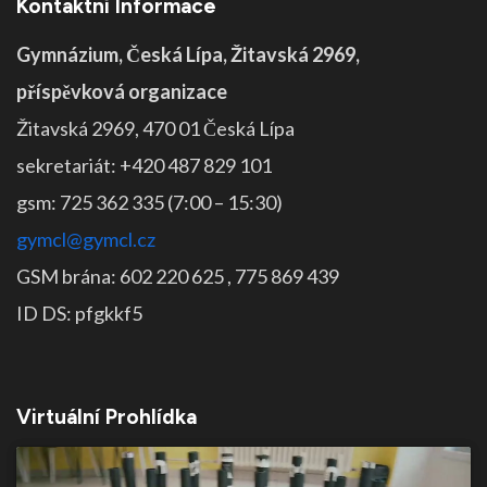
Kontaktní Informace
Gymnázium, Česká Lípa, Žitavská 2969,
příspěvková organizace
Žitavská 2969, 470 01 Česká Lípa
sekretariát: +420 487 829 101
gsm: 725 362 335 (7:00 – 15:30)
gymcl@gymcl.cz
GSM brána: 602 220 625 , 775 869 439
ID DS: pfgkkf5
Virtuální Prohlídka