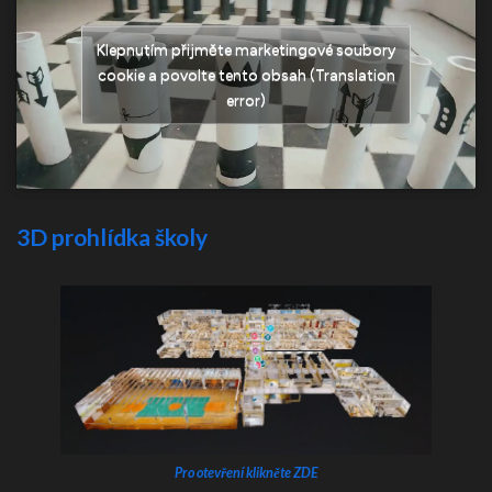
Klepnutím přijměte marketingové soubory
cookie a povolte tento obsah (Translation
error)
3D prohlídka školy
Pro otevření klikněte ZDE