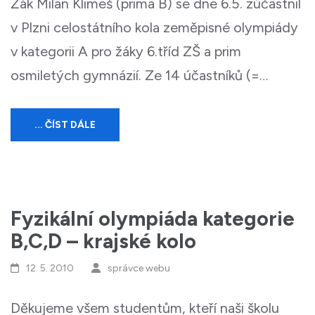
Žák Milan Klimeš (prima B) se dne 6.5. zúčastnil
v Plzni celostátního kola zeměpisné olympiády
v kategorii A pro žáky 6.tříd ZŠ a prim
osmiletých gymnázií. Ze 14 účastníků (=…
... ČÍST DÁLE
Fyzikální olympiáda kategorie
B,C,D – krajské kolo
12. 5. 2010
správce webu
Děkujeme všem studentům, kteří naši školu