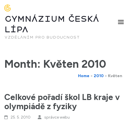
GYMNÁZIUM ČESKÁ
LÍPA
vzděláním pro budoucnost
Month: Květen 2010
Home
>
2010
>
Květen
Celkové pořadí škol LB kraje v
olympiádě z fyziky
25. 5. 2010
správce webu