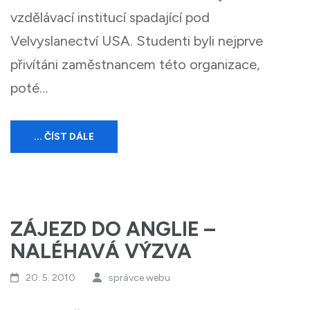
vzdělávací institucí spadající pod
Velvyslanectví USA. Studenti byli nejprve
přivítáni zaměstnancem této organizace,
poté…
... ČÍST DÁLE
ZÁJEZD DO ANGLIE –
NALÉHAVÁ VÝZVA
20. 5. 2010
správce webu