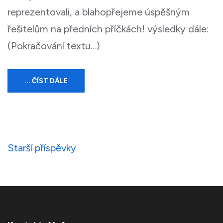
reprezentovali, a blahopřejeme úspěšným
řešitelům na předních příčkách! výsledky dále:
(Pokračování textu…)
... ČÍST DÁLE
Navigace
Starší příspěvky
pro
příspěvky